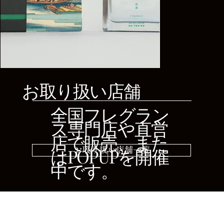
お取り扱い店舗
全国フレグラン
ス専門店や直営
店で販売、また
はPOPUPを開催
お取り扱い店舗一覧
中です。