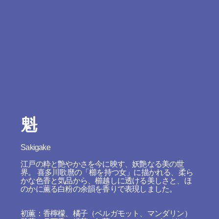
魁
Sakigake
江戸の粋と艶やかさを今に映す、妖艶なる美の世
界。 喜多川歌麿の「櫛を持つ女」に描かれる、柔ら
かな色香と気品から、櫛越しに透ける美しさと、ほ
のかに薫る白粉の余韻を香りで表現しました。
初薫：香檸檬、橘子（ベルガモット、マンダリン）