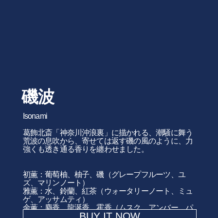
磯波
Isonami
葛飾北斎「神奈川沖浪裏」に描かれる、潮騒に舞う
荒波の息吹から、寄せては返す磯の風のように、力
強くも透き通る香りを纏わせました。
初薫：葡萄柚、柚子、磯（グレープフルーツ、ユ
ズ、マリンノート）
雅薫：水、鈴蘭、紅茶（ウォータリーノート、ミュ
ゲ、アッサムティ）
余薫：麝香、龍涎香、霍香（ムスク、アンバー、パ
BUY IT NOW
チュリ）