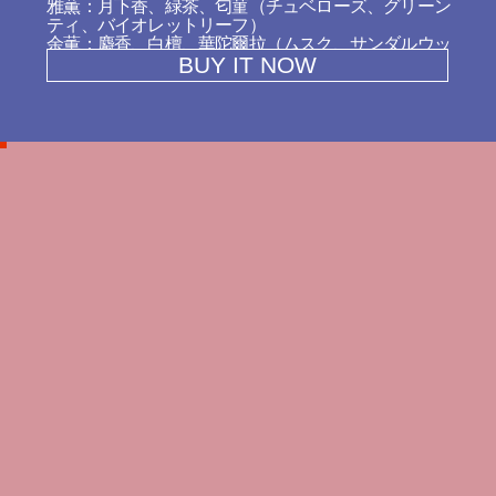
雅薫：月下香、緑茶、匂菫（チュベローズ、グリーン
ティ、バイオレットリーフ）
余薫：麝香、白檀、華陀爾拉（ムスク、サンダルウッ
BUY IT NOW
ド、バニラ）