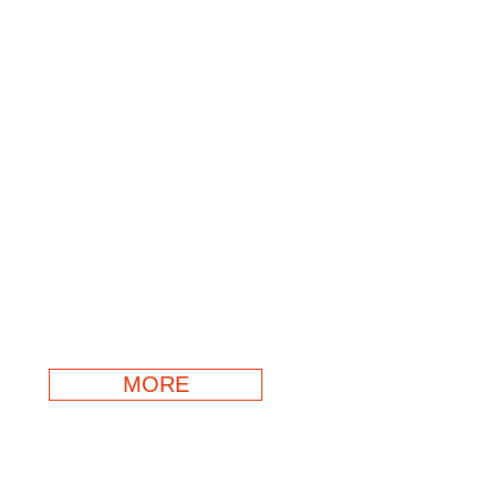
香りが導く、
伝統と革新で型を破る
未来
型破りな手法で伝統
文化を革新するフ
レグランスブラン
ドが誕生。
「破天荒」の言葉が
MORE
導くように、まだ
知られていないこ
と、