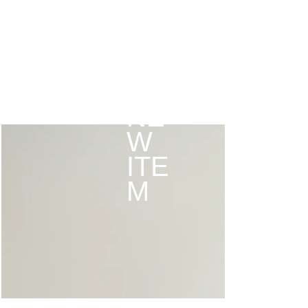
ら未来へと様々な
分野を繋ぐ架け橋
であり続けます。
NE
W
ITE
M