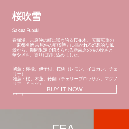
桜吹雪
Sakura Fubuki
春爛漫、吉原仲の町に咲き誇る桜並木。 安藤広重の
「東都名所 吉原仲の町桜時」に描かれる幻想的な風
景から、期間限定で植えられる新吉原の桜の儚さと
華やぎを、香りに閉じ込めました。
初薫：檸檬、伊予柑、桜桃（レモン、イヨカン、チェ
リー）
雅薫：桜、木蓮、鈴蘭（チェリーブロッサム、マグノ
リア、ミュゲ）
BUY IT NOW
余薫：苔、麝香、龍涎香（オークモス、ムスク、アン
バー）
FEA