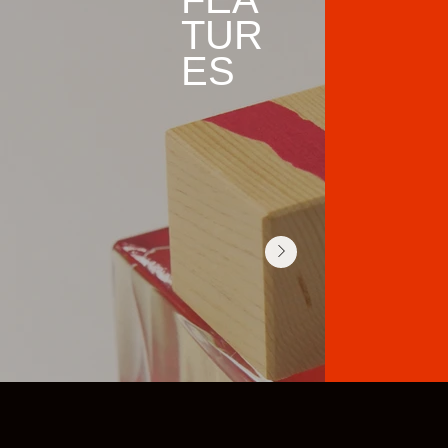
TUR
ES