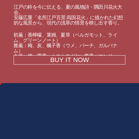
江戸の粋を今に伝える、夏の風物詩・隅田川花火大
会。
安藤広重「名所江戸百景 両国花火」に描かれた幻想
的な風景から、現代の浅草の情景を映し出す香り。
初薫：香檸檬、莱姆、夏草（ベルガモット、ライ
ム、グリーンノート）
雅薫：梅、炭、楓子香（ウメ、バーチ、ガルバナ
ム）
余薫：槐、霍香、カスカスガヤ、麝香（エンジュ、
BUY IT NOW
パチュリ、ベチバー、ムスク）