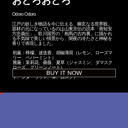
Odoro Odoro
江戸の妖しき物語を今に伝える、幽玄なる世界観。
題材の元になっているのは山東京伝の読本「善知安
方忠義伝」。歌川国芳の「相馬の古内裏」に描かれ
る不気味で美しい情景から、闇夜の冷たさと神秘を
香りで表現しました。
初薫：檸檬、迷迭香、胡椒薄荷（レモン、ローズマ
リー、ペパーミント）
雅薫：茉莉花、薔薇、夏草（ジャスミン、ダマスク
ローズ、グリーンノート）
BUY IT NOW
余薫：白檀、鉛筆柏槇、革、麝香（サンダルウッ
ド、シダーウッド、革、ムスク）